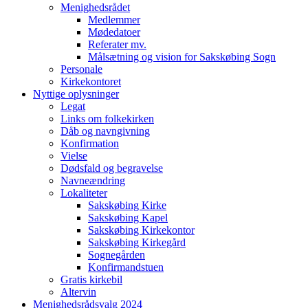
Menighedsrådet
Medlemmer
Mødedatoer
Referater mv.
Målsætning og vision for Sakskøbing Sogn
Personale
Kirkekontoret
Nyttige oplysninger
Legat
Links om folkekirken
Dåb og navngivning
Konfirmation
Vielse
Dødsfald og begravelse
Navneændring
Lokaliteter
Sakskøbing Kirke
Sakskøbing Kapel
Sakskøbing Kirkekontor
Sakskøbing Kirkegård
Sognegården
Konfirmandstuen
Gratis kirkebil
Altervin
Menighedsrådsvalg 2024