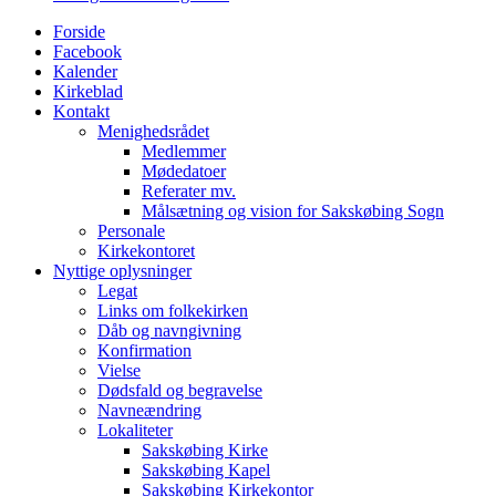
Menu
Forside
Facebook
Kalender
Kirkeblad
Kontakt
Menighedsrådet
Medlemmer
Mødedatoer
Referater mv.
Målsætning og vision for Sakskøbing Sogn
Personale
Kirkekontoret
Nyttige oplysninger
Legat
Links om folkekirken
Dåb og navngivning
Konfirmation
Vielse
Dødsfald og begravelse
Navneændring
Lokaliteter
Sakskøbing Kirke
Sakskøbing Kapel
Sakskøbing Kirkekontor