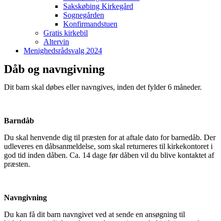
Sakskøbing Kirkegård
Sognegården
Konfirmandstuen
Gratis kirkebil
Altervin
Menighedsrådsvalg 2024
Dåb og navngivning
Dit barn skal døbes eller navngives, inden det fylder 6 måneder.
B
arndåb
Du skal henvende dig til præsten for at aftale dato for barnedåb. Der
udleveres en dåbsanmeldelse, som skal returneres til kirkekontoret i
god tid inden dåben. Ca. 14 dage før dåben vil du blive kontaktet af
præsten.
N
avngivning
Du kan få dit barn navngivet ved at sende en ansøgning til