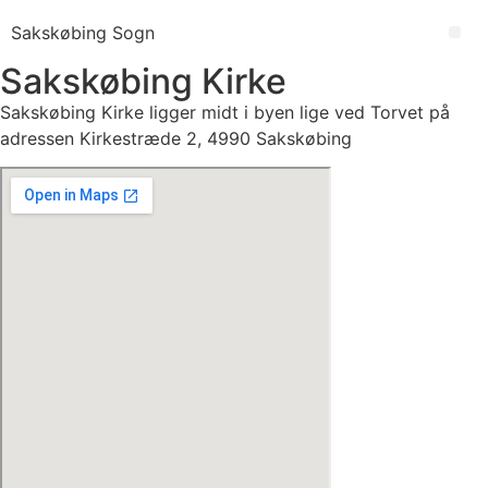
Videre
Sakskøbing Sogn
til
Me
indhold
Sakskøbing Kirke
Sakskøbing Kirke ligger midt i byen lige ved Torvet på
adressen Kirkestræde 2, 4990 Sakskøbing