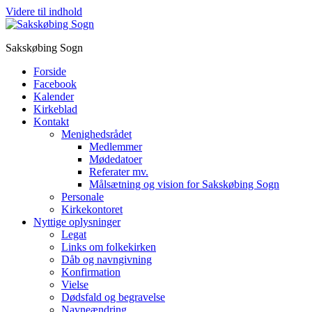
Videre til indhold
Sakskøbing Sogn
Forside
Facebook
Kalender
Kirkeblad
Kontakt
Menighedsrådet
Medlemmer
Mødedatoer
Referater mv.
Målsætning og vision for Sakskøbing Sogn
Personale
Kirkekontoret
Nyttige oplysninger
Legat
Links om folkekirken
Dåb og navngivning
Konfirmation
Vielse
Dødsfald og begravelse
Navneændring