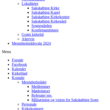
Lokaliteter
Sakskøbing Kirke
Sakskøbing Kapel
Sakskøbing Kirkekontor
Sakskøbing Kirkegård
Sognegården
Konfirmandstuen
Gratis kirkebil
Altervin
Menighedsrådsvalg 2024
Menu
Forside
Facebook
Kalender
Kirkeblad
Kontakt
Menighedsrådet
Medlemmer
Mødedatoer
Referater mv.
Målsætning og vision for Sakskøbing Sogn
Personale
Kirkekontoret