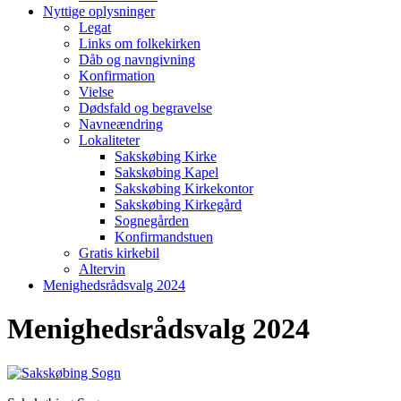
Nyttige oplysninger
Legat
Links om folkekirken
Dåb og navngivning
Konfirmation
Vielse
Dødsfald og begravelse
Navneændring
Lokaliteter
Sakskøbing Kirke
Sakskøbing Kapel
Sakskøbing Kirkekontor
Sakskøbing Kirkegård
Sognegården
Konfirmandstuen
Gratis kirkebil
Altervin
Menighedsrådsvalg 2024
Menighedsrådsvalg 2024