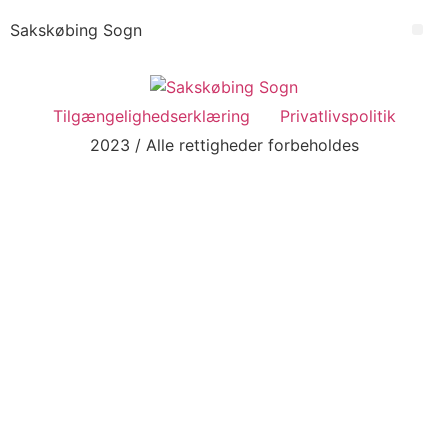
Videre
Sakskøbing Sogn
til
Me
indhold
Tilgængelighedserklæring
Privatlivspolitik
2023 / Alle rettigheder forbeholdes