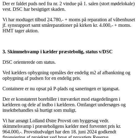
Der er faldet puds ned fra nr. 2 vindue på 1. salen (stort mødelokale)
vest. DSC har besigtiget skaden.
Vi har modtaget tilbud 24.780,- + moms på reparation af våbenhuset
jf. synsrapport samt småreparationer på kirken kr. 4.000,- + moms.
HMT tager aktion.
3. Skimmelsvamp i kælder præstebolig, status v/DSC
DSC orienterede om status.
Ved kælders opbygning opmåles der endelig m2 af afbankning og
opbygning af pudsen for en endelig pris.
Containere er nu opsat på P-plads og saneringen er igangsat.
Der er konstateret borebiller i træværket mod etagedelingen i
kælderen og dele af indbo i kælderen. Omfanget undersøges og
insektbehandles så hurtigt som muligt.
Vi har ansøgt Lolland Østre Provsti om byggesag vedr.
skimmelsvamp i præsteboligens kælder med forventet pris kr.
964.000,-. Provstiudvalget har den 18. juni 2024 godkendt
finansiering af projektet ved brug af provstiets Reserve.