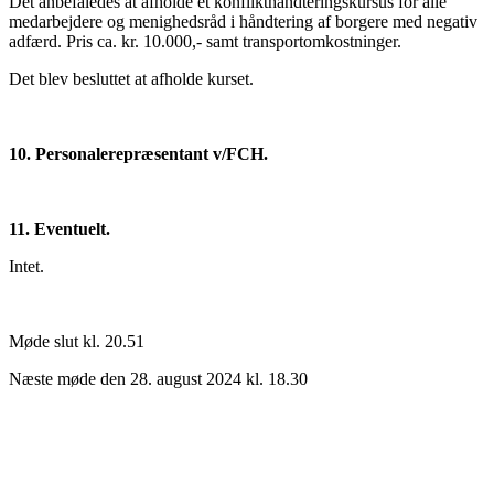
Det anbefaledes at afholde et konflikthåndteringskursus for alle
medarbejdere og menighedsråd i håndtering af borgere med negativ
adfærd. Pris ca. kr. 10.000,- samt transportomkostninger.
Det blev besluttet at afholde kurset.
10. Personalerepræsentant v/FCH.
11. Eventuelt.
Intet.
Møde slut kl. 20.51
Næste møde den 28. august 2024 kl. 18.30