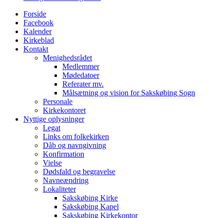
Menu
Forside
Facebook
Kalender
Kirkeblad
Kontakt
Menighedsrådet
Medlemmer
Mødedatoer
Referater mv.
Målsætning og vision for Sakskøbing Sogn
Personale
Kirkekontoret
Nyttige oplysninger
Legat
Links om folkekirken
Dåb og navngivning
Konfirmation
Vielse
Dødsfald og begravelse
Navneændring
Lokaliteter
Sakskøbing Kirke
Sakskøbing Kapel
Sakskøbing Kirkekontor