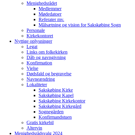
Menighedsrådet
Medlemmer
Mødedatoer
Referater mv.
Målsætning og vision for Sakskøbing Sogn
Personale
Kirkekontoret
Nyttige oplysninger
Legat
Links om folkekirken
Dåb og navngivning
Konfirmation
Vielse
Dødsfald og begravelse
Navneændring
Lokaliteter
Sakskøbing Kirke
Sakskøbing Kapel
Sakskøbing Kirkekontor
Sakskøbing Kirkegård
Sognegården
Konfirmandstuen
Gratis kirkebil
Altervin
Menighedsrådsvalg 2024