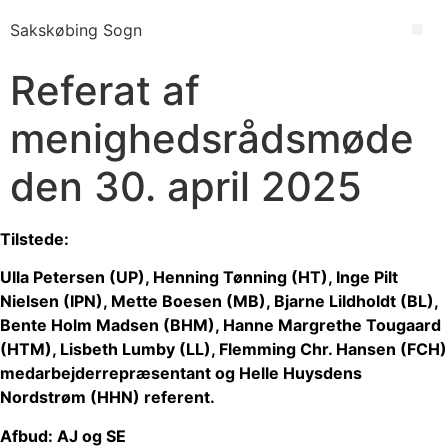
Videre
Sakskøbing Sogn
til
Me
indhold
Referat af
menighedsrådsmøde
den 30. april 2025
Tilstede:
Ulla Petersen (UP), Henning Tønning (HT), Inge Pilt
Nielsen (IPN), Mette Boesen (MB), Bjarne Lildholdt (BL),
Bente Holm Madsen (BHM), Hanne Margrethe Tougaard
(HTM), Lisbeth Lumby (LL), Flemming Chr. Hansen (FCH)
medarbejderrepræsentant og Helle Huysdens
Nordstrøm (HHN) referent.
Afbud: AJ og SE