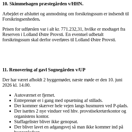
10. Skimmelsagen præstegården v/HHN.
Arbejdet er afsluttet og anmodning om forsikringssum er indsendt til
Forsikringsenheden
.
Prisen for udførslen var i alt kr. 771.232,31, hvilke er modtaget fra
Reserven i Lolland Østre Provsti. En eventuel udbetalt
forsikringssum skal derfor overføres til Lolland Østre Provsti.
11. Renovering af gavl Sognegården v/UP
Der har været afholdt 2 byggemøder, næste møde er den 10. juni
2026 kl. 14.00.
Autoværnet er fjernet.
Entreprenør er i gang med opsætning af stillads.
Der kommer skærver hele vejen langs husmuren ved P-plads.
Der isættes 2 nye vinduer ved hhv. provstisekretærkontor og
organistens kontor.
Staffagelister bliver ikke genopsat.
Der bliver lavet en adgangsvej så man ikke kommer ind på