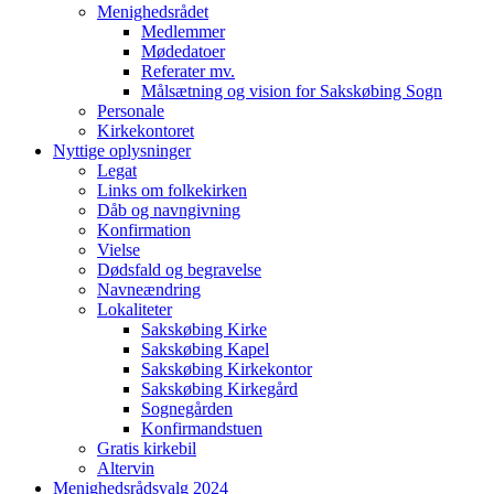
Menighedsrådet
Medlemmer
Mødedatoer
Referater mv.
Målsætning og vision for Sakskøbing Sogn
Personale
Kirkekontoret
Nyttige oplysninger
Legat
Links om folkekirken
Dåb og navngivning
Konfirmation
Vielse
Dødsfald og begravelse
Navneændring
Lokaliteter
Sakskøbing Kirke
Sakskøbing Kapel
Sakskøbing Kirkekontor
Sakskøbing Kirkegård
Sognegården
Konfirmandstuen
Gratis kirkebil
Altervin
Menighedsrådsvalg 2024