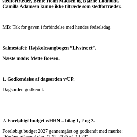
stedfortræder, Bente Holm Madsen og Bjarne Lildholdt.
Camilla Adamsen kunne ikke tiltræde som stedfortræder.
MB: Tak for gaven i forbindelse med hendes fødselsdag.
Salmestafet: Højskolesangbogen ”Livstræet”.
Næste møde: Mette Boesen.
1. Godkendelse af dagsorden v/UP.
Dagsorden godkendt.
2. Foreløbigt budget v/HHN – bilag 1, 2 og 3.
Foreløbigt budget 2027 gennemgået og godkendt med mærke:
”
Budget afleveret den 27-05-2026 kl. 19.29
”.