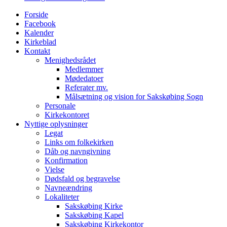
Menu
Forside
Facebook
Kalender
Kirkeblad
Kontakt
Menighedsrådet
Medlemmer
Mødedatoer
Referater mv.
Målsætning og vision for Sakskøbing Sogn
Personale
Kirkekontoret
Nyttige oplysninger
Legat
Links om folkekirken
Dåb og navngivning
Konfirmation
Vielse
Dødsfald og begravelse
Navneændring
Lokaliteter
Sakskøbing Kirke
Sakskøbing Kapel
Sakskøbing Kirkekontor